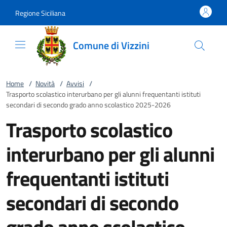
Vai al contenuto
accedi al menu
footer.enter
Regione Siciliana
Comune di Vizzini
Home
/
Novità
/
Avvisi
/
Trasporto scolastico interurbano per gli alunni frequentanti istituti
secondari di secondo grado anno scolastico 2025-2026
Trasporto scolastico
interurbano per gli alunni
frequentanti istituti
secondari di secondo