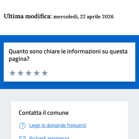
Ultima modifica:
mercoledì, 22 aprile 2026
Quanto sono chiare le informazioni su questa
pagina?
Valuta da 1 a 5 stelle la pagina
Domanda
Valuta 1 stelle su 5
Valuta 2 stelle su 5
Valuta 3 stelle su 5
Valuta 4 stelle su 5
Valuta 5 stelle su 5
Contatta il comune
Leggi le domande frequenti
Richiedi assistenza