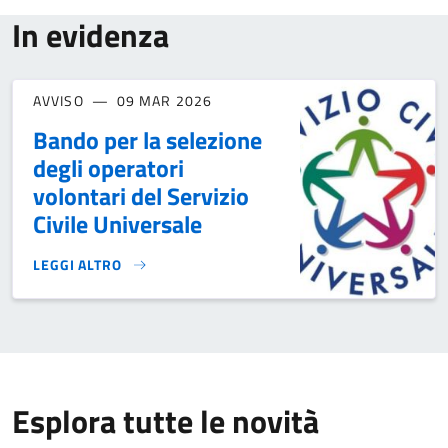
In evidenza
AVVISO
09 MAR 2026
Bando per la selezione
degli operatori
volontari del Servizio
Civile Universale
LEGGI ALTRO
BANDO PER LA SELEZIONE DEGLI OPERATORI VOLONTARI DEL
Esplora tutte le novità