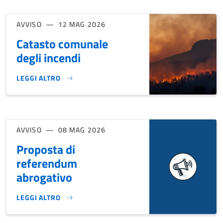
AVVISO
12 MAG 2026
Catasto comunale
degli incendi
LEGGI ALTRO
CATASTO COMUNALE DEGLI INCENDI}
AVVISO
08 MAG 2026
Proposta di
referendum
abrogativo
LEGGI ALTRO
PROPOSTA DI REFERENDUM ABROGATIVO}