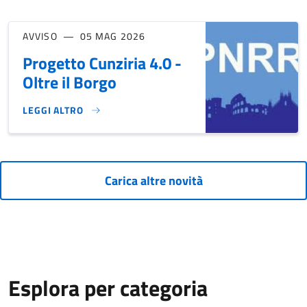
AVVISO
05 MAG 2026
Progetto Cunziria 4.0 -
Oltre il Borgo
LEGGI ALTRO
PROGETTO CUNZIRIA 4.0 - OLTRE IL BORGO}
Carica altre novità
Esplora per categoria