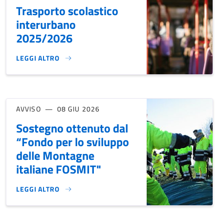
Trasporto scolastico
interurbano
2025/2026
LEGGI ALTRO
TRASPORTO SCOLASTICO INTERURBANO 2025/2026}
AVVISO
08 GIU 2026
Sostegno ottenuto dal
“Fondo per lo sviluppo
delle Montagne
italiane FOSMIT"
LEGGI ALTRO
SOSTEGNO OTTENUTO DAL “FONDO PER LO SVILUPPO DELLE