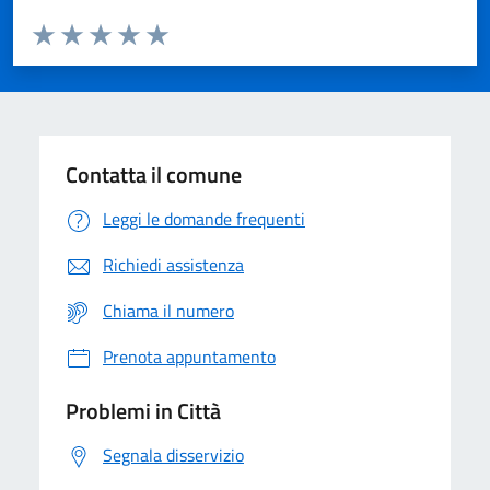
Valuta da 1 a 5 stelle la pagina
Domanda
Valuta 1 stelle su 5
Valuta 2 stelle su 5
Valuta 3 stelle su 5
Valuta 4 stelle su 5
Valuta 5 stelle su 5
Contatta il comune
Leggi le domande frequenti
Richiedi assistenza
Chiama il numero
Prenota appuntamento
Problemi in Città
Segnala disservizio