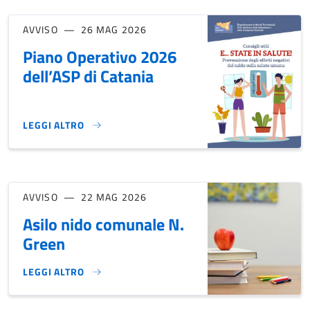
AVVISO
26 MAG 2026
Piano Operativo 2026
dell’ASP di Catania
LEGGI ALTRO
PIANO OPERATIVO 2026 DELL’ASP DI CATANIA }
AVVISO
22 MAG 2026
Asilo nido comunale N.
Green
LEGGI ALTRO
ASILO NIDO COMUNALE N. GREEN }