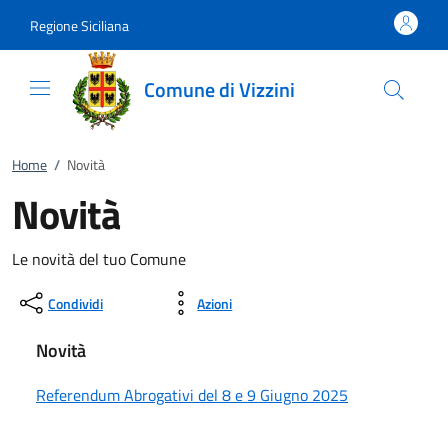
Vai al contenuto
accedi al menu
footer.enter
Regione Siciliana
Comune di Vizzini
Home
/
Novità
Novità
Le novità del tuo Comune
Condividi
Azioni
Novità
Referendum Abrogativi del 8 e 9 Giugno 2025