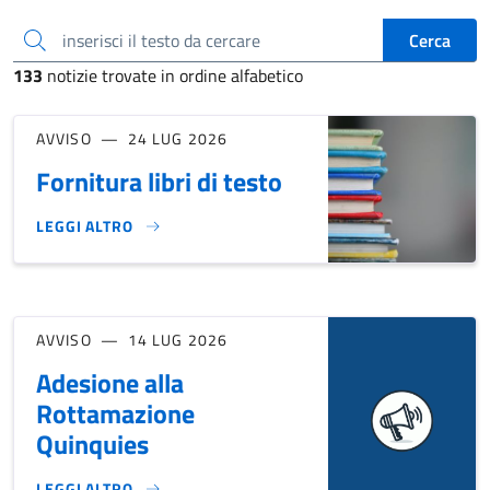
inserisci il testo da cercare
Cerca
133
notizie trovate in ordine alfabetico
AVVISO
24 LUG 2026
Fornitura libri di testo
LEGGI ALTRO
FORNITURA LIBRI DI TESTO}
AVVISO
14 LUG 2026
Adesione alla
Rottamazione
Quinquies
LEGGI ALTRO