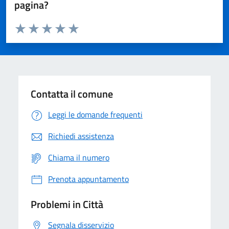
pagina?
Valuta da 1 a 5 stelle la pagina
Domanda
Valuta 1 stelle su 5
Valuta 2 stelle su 5
Valuta 3 stelle su 5
Valuta 4 stelle su 5
Valuta 5 stelle su 5
Contatta il comune
Leggi le domande frequenti
Richiedi assistenza
Chiama il numero
Prenota appuntamento
Problemi in Città
Segnala disservizio