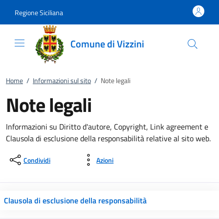
Vai al contenuto
accedi al menu
footer.enter
Regione Siciliana
Comune di Vizzini
Home
/
Informazioni sul sito
/
Note legali
Note legali
Informazioni su Diritto d'autore, Copyright, Link agreement e
Clausola di esclusione della responsabilità relative al sito web.
Condividi
Azioni
Clausola di esclusione della responsabilità