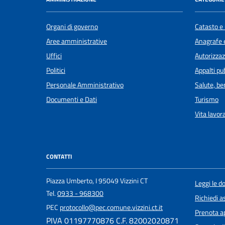
Organi di governo
Catasto e 
Aree amministrative
Anagrafe e
Uffici
Autorizzaz
Politici
Appalti pub
Personale Amministrativo
Salute, b
Documenti e Dati
Turismo
Vita lavor
CONTATTI
Piazza Umberto, I 95049 Vizzini CT
Leggi le 
Tel.
0933 - 968300
Richiedi a
PEC
protocollo@pec.comune.vizzini.ct.it
Prenota 
PIVA 01197770876 C.F. 82002020871