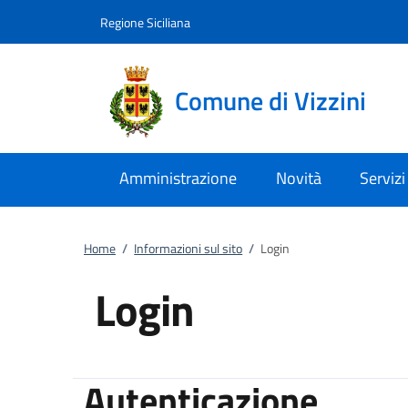
Vai al contenuto
accedi al menu
footer.enter
Regione Siciliana
Comune di Vizzini
Amministrazione
Novità
Servizi
Home
/
Informazioni sul sito
/
Login
Login
Autenticazione