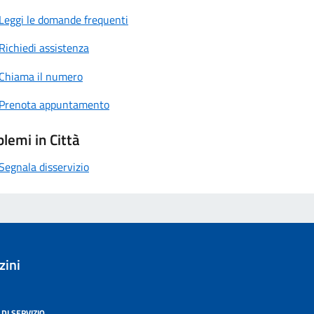
Leggi le domande frequenti
Richiedi assistenza
Chiama il numero
Prenota appuntamento
lemi in Città
Segnala disservizio
zini
DI SERVIZIO