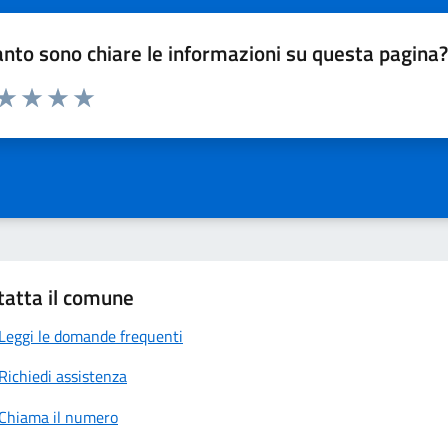
nto sono chiare le informazioni su questa pagina
 da 1 a 5 stelle la pagina
anda
ta 1 stelle su 5
Valuta 2 stelle su 5
Valuta 3 stelle su 5
Valuta 4 stelle su 5
Valuta 5 stelle su 5
tatta il comune
Leggi le domande frequenti
Richiedi assistenza
Chiama il numero