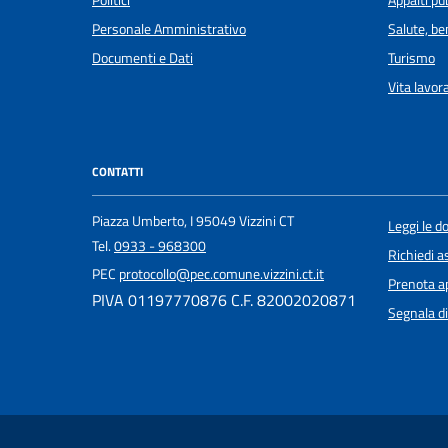
Politici
Appalti pub
Personale Amministrativo
Salute, b
Documenti e Dati
Turismo
Vita lavor
CONTATTI
Piazza Umberto, I 95049 Vizzini CT
Leggi le 
Tel.
0933 - 968300
Richiedi a
PEC
protocollo@pec.comune.vizzini.ct.it
Prenota 
PIVA 01197770876 C.F. 82002020871
Segnala di