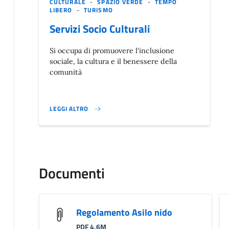
CULTURALE
-
SPAZIO VERDE
-
TEMPO
LIBERO
-
TURISMO
Servizi Socio Culturali
Si occupa di promuovere l'inclusione
sociale, la cultura e il benessere della
comunità
LEGGI ALTRO
}
Documenti
Regolamento Asilo nido
PDF 4,6M