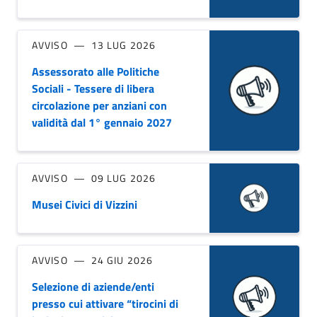
AVVISO
13 LUG 2026
Assessorato alle Politiche
Sociali - Tessere di libera
circolazione per anziani con
validità dal 1° gennaio 2027
AVVISO
09 LUG 2026
Musei Civici di Vizzini
AVVISO
24 GIU 2026
Selezione di aziende/enti
presso cui attivare “tirocini di