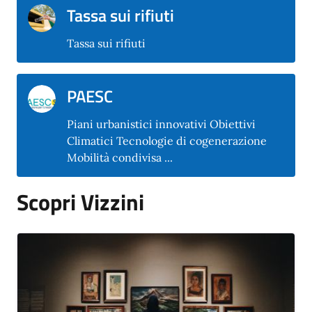
Tassa sui rifiuti
Tassa sui rifiuti
PAESC
Piani urbanistici innovativi Obiettivi
Climatici Tecnologie di cogenerazione
Mobilità condivisa ...
Scopri Vizzini