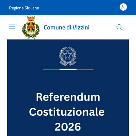
Vai al contenuto
accedi al menu
footer.enter
Regione Siciliana
Comune di Vizzini