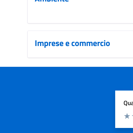
Imprese e commercio
Qua
Valuta
Dom
Valu