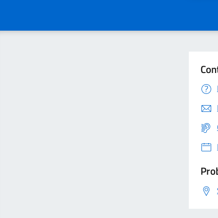
Con
Prob