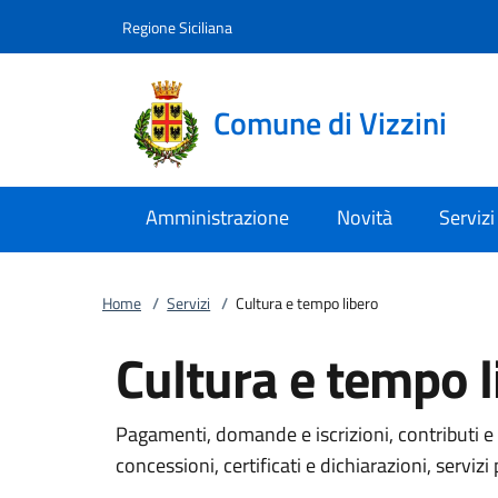
Vai al contenuto
accedi al menu
footer.enter
Regione Siciliana
Comune di Vizzini
Amministrazione
Novità
Servizi
Home
/
Servizi
/
Cultura e tempo libero
Cultura e tempo l
Pagamenti, domande e iscrizioni, contributi e 
concessioni, certificati e dichiarazioni, servizi 