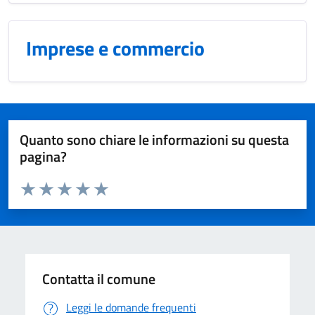
Imprese e commercio
Quanto sono chiare le informazioni su questa
pagina?
Valuta da 1 a 5 stelle la pagina
Domanda
Valuta 1 stelle su 5
Valuta 2 stelle su 5
Valuta 3 stelle su 5
Valuta 4 stelle su 5
Valuta 5 stelle su 5
Contatta il comune
Leggi le domande frequenti