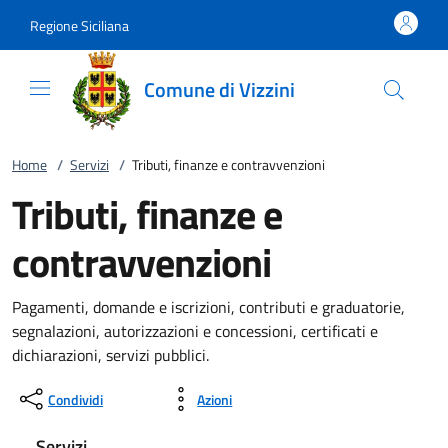
Vai al contenuto
accedi al menu
footer.enter
Regione Siciliana
Comune di Vizzini
Home
/
Servizi
/
Tributi, finanze e contravvenzioni
Tributi, finanze e
contravvenzioni
Pagamenti, domande e iscrizioni, contributi e graduatorie,
segnalazioni, autorizzazioni e concessioni, certificati e
dichiarazioni, servizi pubblici.
Condividi
Azioni
Servizi