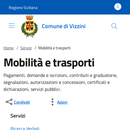
Vai al contenuto
accedi al menu
footer.enter
Regione Siciliana
Comune di Vizzini
Home
/
Servizi
/
Mobilità e trasporti
Mobilità e trasporti
Pagamenti, domande e iscrizioni, contributi e graduatorie,
segnalazioni, autorizzazioni e concessioni, certificati e
dichiarazioni, servizi pubblici.
Condividi
Azioni
Servizi
Ricerca Verbali