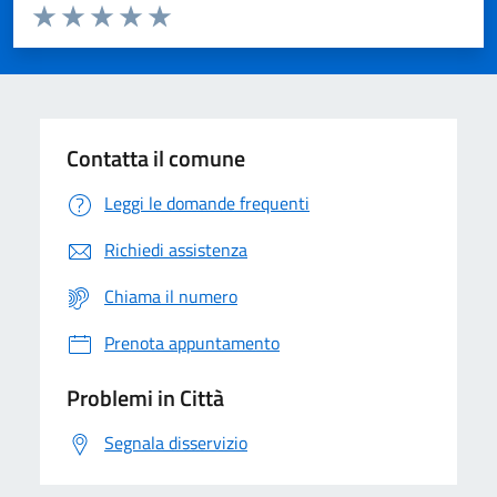
Valuta da 1 a 5 stelle la pagina
Domanda
Valuta 1 stelle su 5
Valuta 2 stelle su 5
Valuta 3 stelle su 5
Valuta 4 stelle su 5
Valuta 5 stelle su 5
Contatta il comune
Leggi le domande frequenti
Richiedi assistenza
Chiama il numero
Prenota appuntamento
Problemi in Città
Segnala disservizio