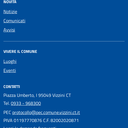
NOVITÀ
Notizie
Comunicati
Avvisi
VIVERE IL COMUNE
Luoghi
Eventi
CONTATTI
Piazza Umberto, I 95049 Vizzini CT
Tel.
0933 - 968300
PEC
protocollo@pec.comune.vizzini.ct.it
PIVA 01197770876 C.F. 82002020871