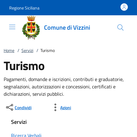
Vai al contenuto
accedi al menu
footer.enter
Regione Siciliana
Comune di Vizzini
Home
/
Servizi
/
Turismo
Turismo
Pagamenti, domande e iscrizioni, contributi e graduatorie,
segnalazioni, autorizzazioni e concessioni, certificati e
dichiarazioni, servizi pubblici.
Condividi
Azioni
Servizi
Ricerca Verbali