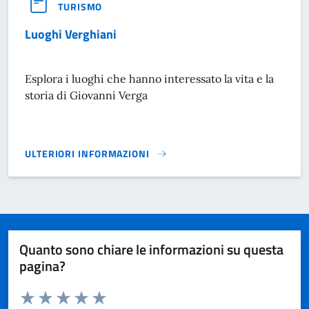
TURISMO
Luoghi Verghiani
Esplora i luoghi che hanno interessato la vita e la
storia di Giovanni Verga
ULTERIORI INFORMAZIONI
LUOGHI VERGHIANI}
Quanto sono chiare le informazioni su questa
pagina?
Valuta da 1 a 5 stelle la pagina
Domanda