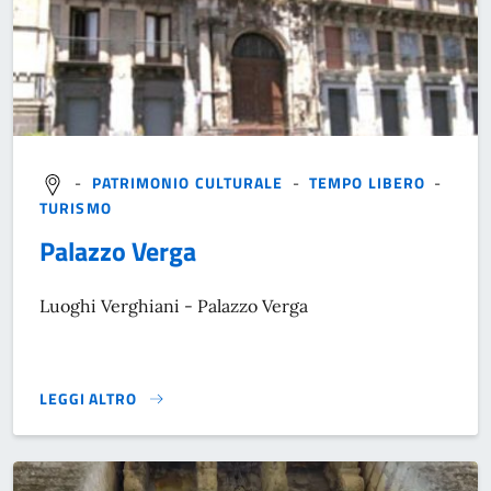
-
PATRIMONIO CULTURALE
-
TEMPO LIBERO
-
TURISMO
Palazzo Verga
Luoghi Verghiani - Palazzo Verga
LEGGI ALTRO
}