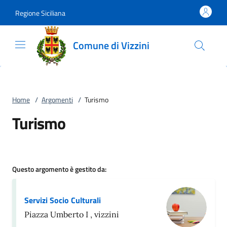
Vai al contenuto
accedi al menu
footer.enter
Regione Siciliana
Comune di Vizzini
Home
/
Argomenti
/
Turismo
Turismo
Questo argomento è gestito da:
Servizi Socio Culturali
Piazza Umberto I , vizzini