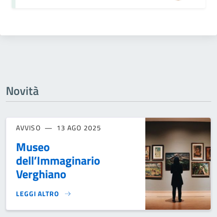
Novità
AVVISO
13 AGO 2025
Museo
dell’Immaginario
Verghiano
LEGGI ALTRO
MUSEO DELL’IMMAGINARIO VERGHIANO }