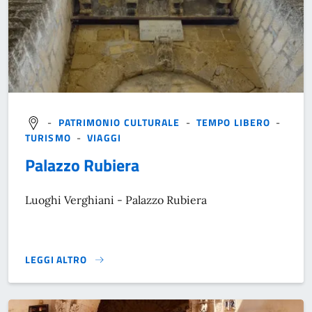
-
PATRIMONIO CULTURALE
-
TEMPO LIBERO
-
TURISMO
-
VIAGGI
Palazzo Rubiera
Luoghi Verghiani - Palazzo Rubiera
LEGGI ALTRO
}