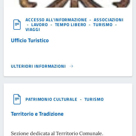
ACCESSO ALL'INFORMAZIONE
-
ASSOCIAZIONI
-
LAVORO
-
TEMPO LIBERO
-
TURISMO
-
VIAGGI
Ufficio Turistico
ULTERIORI INFORMAZIONI
UFFICIO TURISTICO}
PATRIMONIO CULTURALE
-
TURISMO
Territorio e Tradizione
Sezione dedicata al Territorio Comunale.