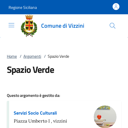
Vai al contenuto
accedi al menu
footer.enter
Regione Siciliana
Comune di Vizzini
Home
/
Argomenti
/
Spazio Verde
Spazio Verde
Questo argomento è gestito da:
Servizi Socio Culturali
Piazza Umberto I , vizzini