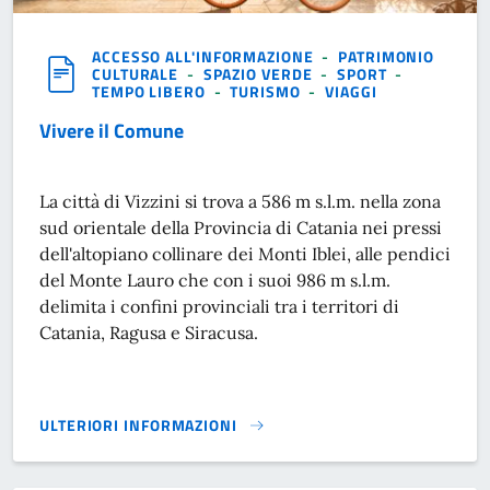
ACCESSO ALL'INFORMAZIONE
-
PATRIMONIO
CULTURALE
-
SPAZIO VERDE
-
SPORT
-
TEMPO LIBERO
-
TURISMO
-
VIAGGI
Vivere il Comune
La città di Vizzini si trova a 586 m s.l.m. nella zona
sud orientale della Provincia di Catania nei pressi
dell'altopiano collinare dei Monti Iblei, alle pendici
del Monte Lauro che con i suoi 986 m s.l.m.
delimita i confini provinciali tra i territori di
Catania, Ragusa e Siracusa.
ULTERIORI INFORMAZIONI
VIVERE IL COMUNE}