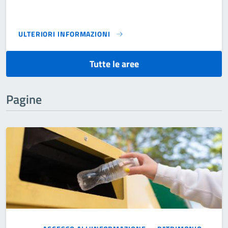
ULTERIORI INFORMAZIONI
3° SETTORE U.T.C. TERRITORIO ED AMBIENTE}
Tutte le aree
Pagine