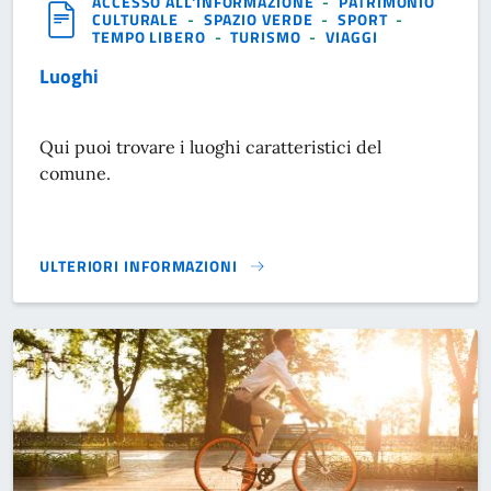
ACCESSO ALL'INFORMAZIONE
-
PATRIMONIO
CULTURALE
-
SPAZIO VERDE
-
SPORT
-
TEMPO LIBERO
-
TURISMO
-
VIAGGI
Luoghi
Qui puoi trovare i luoghi caratteristici del
comune.
ULTERIORI INFORMAZIONI
LUOGHI}