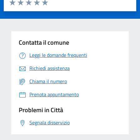
Valuta da 1 a 5 stelle la pagina
Domanda
Valuta 1 stelle su 5
Valuta 2 stelle su 5
Valuta 3 stelle su 5
Valuta 4 stelle su 5
Valuta 5 stelle su 5
Contatta il comune
Leggi le domande frequenti
Richiedi assistenza
Chiama il numero
Prenota appuntamento
Problemi in Città
Segnala disservizio