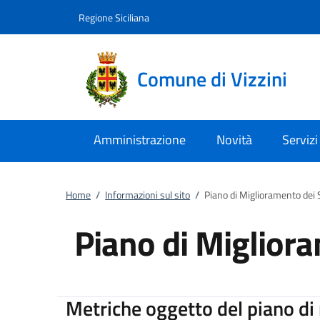
Vai al contenuto
accedi al menu
footer.enter
Regione Siciliana
Comune di Vizzini
Amministrazione
Novità
Servizi
Home
/
Informazioni sul sito
/
Piano di Miglioramento dei 
Piano di Migliora
Metriche oggetto del piano d