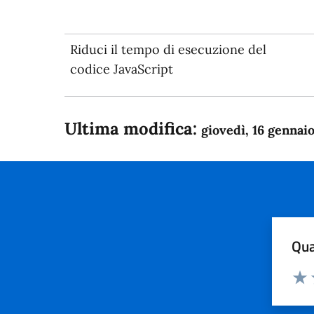
Riduci il tempo di esecuzione del
codice JavaScript
Ultima modifica:
giovedì, 16 gennai
Qua
Valuta
Dom
Valu