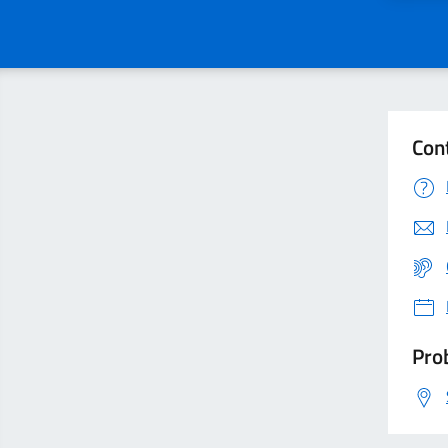
Con
Prob