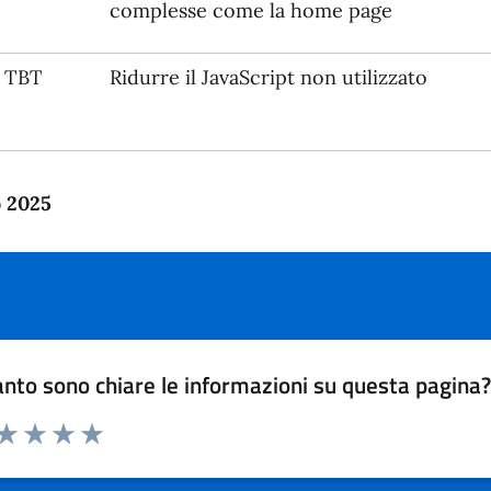
complesse come la home page
TBT
Ridurre il JavaScript non utilizzato
o 2025
nto sono chiare le informazioni su questa pagina
 da 1 a 5 stelle la pagina
anda
ta 1 stelle su 5
Valuta 2 stelle su 5
Valuta 3 stelle su 5
Valuta 4 stelle su 5
Valuta 5 stelle su 5