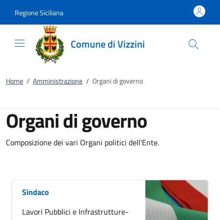
Vai al contenuto
accedi al menu
footer.enter
Regione Siciliana
Comune di Vizzini
Home
/
Amministrazione
/
Organi di governo
Organi di governo
Composizione dei vari Organi politici dell'Ente.
Sindaco
Lavori Pubblici e Infrastrutture-