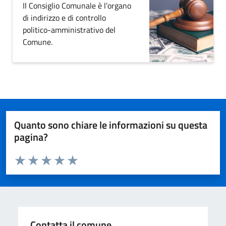
Il Consiglio Comunale è l’organo
di indirizzo e di controllo
politico-amministrativo del
Comune.
Quanto sono chiare le informazioni su questa
pagina?
Valuta da 1 a 5 stelle la pagina
Domanda
Valuta 1 stelle su 5
Valuta 2 stelle su 5
Valuta 3 stelle su 5
Valuta 4 stelle su 5
Valuta 5 stelle su 5
Contatta il comune