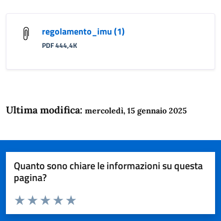
regolamento_imu (1)
PDF 444,4K
Ultima modifica:
mercoledì, 15 gennaio 2025
Quanto sono chiare le informazioni su questa
pagina?
Valuta da 1 a 5 stelle la pagina
Domanda
Valuta 1 stelle su 5
Valuta 2 stelle su 5
Valuta 3 stelle su 5
Valuta 4 stelle su 5
Valuta 5 stelle su 5