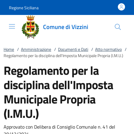
Vai al contenuto
accedi al menu
footer.enter
Regione Siciliana
Comune di Vizzini
Home
/
Amministrazione
/
Documenti e Dati
/
Atto normativo
/
Regolamento per la disciplina dell'Imposta Municipale Propria (I.M.U.)
Regolamento per la
disciplina dell'Imposta
Municipale Propria
(I.M.U.)
Approvato con Delibera di Consiglio Comunale n. 41 del