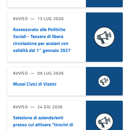
AVVISO
13 LUG 2026
Assessorato alle Politiche
Sociali - Tessere di libera
circolazione per anziani con
validità dal 1° gennaio 2027
AVVISO
09 LUG 2026
Musei Civici di Vizzini
AVVISO
24 GIU 2026
Selezione di aziende/enti
presso cui attivare “tirocini di