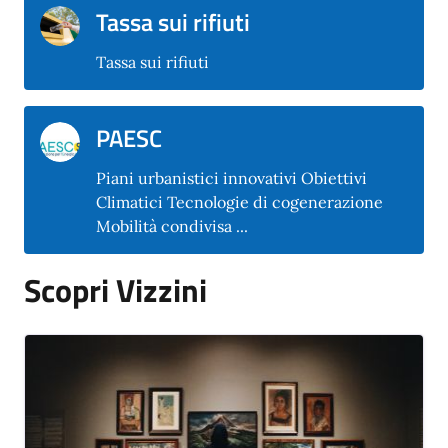
Tassa sui rifiuti
Tassa sui rifiuti
PAESC
Piani urbanistici innovativi Obiettivi
Climatici Tecnologie di cogenerazione
Mobilità condivisa ...
Scopri Vizzini