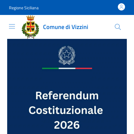
Vai al contenuto
accedi al menu
footer.enter
Regione Siciliana
Comune di Vizzini