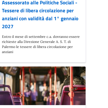
Assessorato alle Politiche Sociali -
Tessere di libera circolazione per
anziani con validità dal 1° gennaio
2027
Entro il mese di settembre c.a. dovranno essere
richieste alla Direzione Generale A. S. T. di
Palermo le tessere di libera circolazione per
anziani