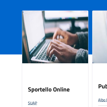
Pub
Sportello Online
Albo 
SUAP