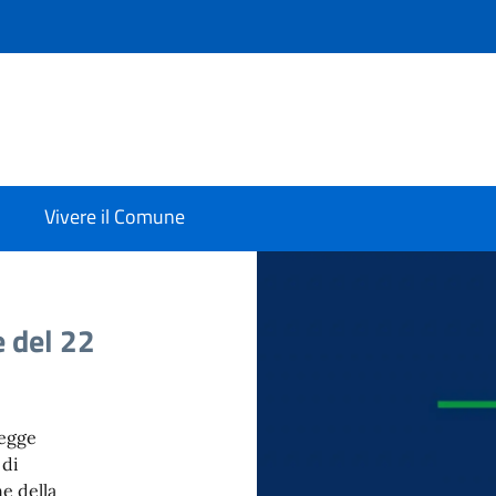
Vivere il Comune
 del 22
legge
 di
e della