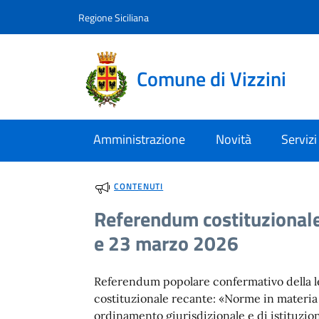
Vai al contenuto
accedi al menu
footer.enter
Regione Siciliana
Comune di Vizzini
Amministrazione
Novità
Servizi
CONTENUTI
Referendum costituzionale
e 23 marzo 2026
Referendum popolare confermativo della 
costituzionale recante: «Norme in materia
ordinamento giurisdizionale e di istituzion